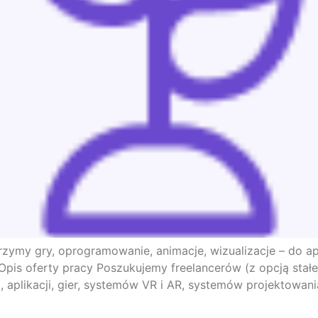
rzymy gry, oprogramowanie, animacje, wizualizacje – do ap
 Opis oferty pracy Poszukujemy freelancerów (z opcją sta
ji, aplikacji, gier, systemów VR i AR, systemów projektowa