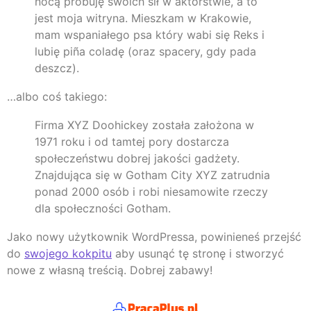
nocą próbuję swoich sił w aktorstwie, a to
jest moja witryna. Mieszkam w Krakowie,
mam wspaniałego psa który wabi się Reks i
lubię piña coladę (oraz spacery, gdy pada
deszcz).
…albo coś takiego:
Firma XYZ Doohickey została założona w
1971 roku i od tamtej pory dostarcza
społeczeństwu dobrej jakości gadżety.
Znajdująca się w Gotham City XYZ zatrudnia
ponad 2000 osób i robi niesamowite rzeczy
dla społeczności Gotham.
Jako nowy użytkownik WordPressa, powinieneś przejść
do
swojego kokpitu
aby usunąć tę stronę i stworzyć
nowe z własną treścią. Dobrej zabawy!