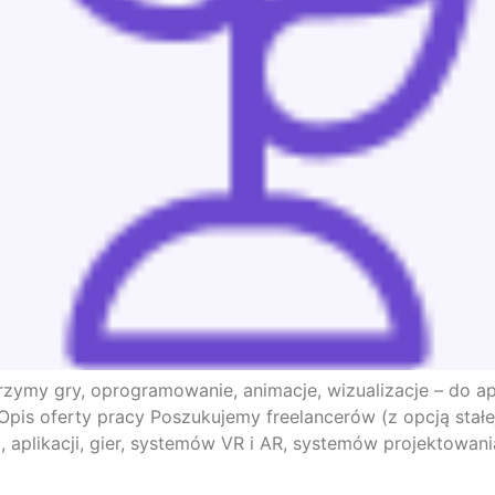
rzymy gry, oprogramowanie, animacje, wizualizacje – do ap
 Opis oferty pracy Poszukujemy freelancerów (z opcją sta
ji, aplikacji, gier, systemów VR i AR, systemów projektowa